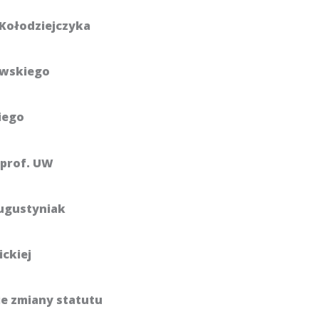
a Kołodziejczyka
iewskiego
iego
, prof. UW
Augustyniak
ickiej
e zmiany statutu