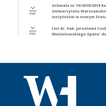
Uchwała nr 19/2018/2019 R
Uniwersytetu Warszawskiego
PDF
instytutów w nowym Stat
List dr. hab. Jarosława Czu
PDF
Niesiołowskiego-Spano' do
Wydział Historyczny Uniwersytetu Warszawsk