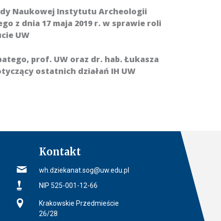
ady Naukowej Instytutu Archeologii
 z dnia 17 maja 2019 r. w sprawie roli
ucie UW
batego, prof. UW oraz dr. hab. Łukasza
tyczący ostatnich działań IH UW
Kontakt
iego
E-mail
wh.dziekanat.sog@uw.edu.pl
NIP
NIP 525-001-12-66
Adres
Krakowskie Przedmieście
26/28