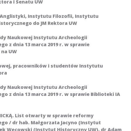
ktora i Senatu UW
nglistyki, Instytutu Filozofii, Instytutu
Historycznego do JM Rektora UW
ady Naukowej Instytutu Archeologii
o z dnia 13 marca 2019 r. w sprawie
i na UW
owej, pracowników i studentów Instytutu
ora
ady Naukowej Instytutu Archeologii
 z dnia 13 marca 2019 r. w sprawie Biblioteki IA
KĄ. List otwarty w sprawie reformy
o / dr hab. Małgorzata Jacyno (Instytut
arek Węcowski (Instytut Historyczny UW), dr Adam