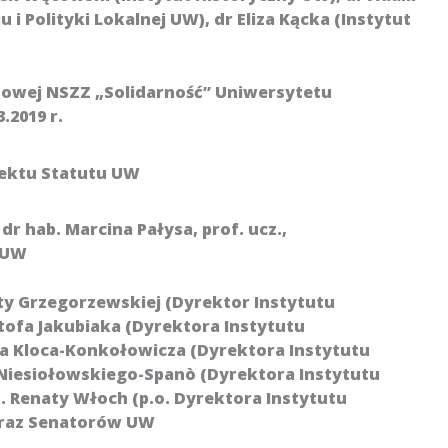
i Polityki Lokalnej UW), dr Eliza Kącka (Instytut
dowej NSZZ „Solidarność” Uniwersytetu
.2019 r.
jektu Statutu UW
dr hab. Marcina Pałysa, prof. ucz.,
 UW
aty Grzegorzewskiej (Dyrektor Instytutu
ztofa Jakubiaka (Dyrektora Instytutu
uba Kloca-Konkołowicza (Dyrektora Instytutu
za Niesiołowskiego-Spanò (Dyrektora Instytutu
. Renaty Włoch (p.o. Dyrektora Instytutu
 oraz Senatorów UW