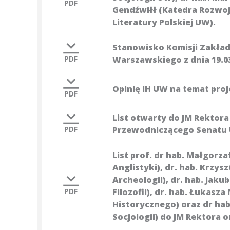
PDF
Gendźwiłł (Katedra Rozwoju 
Literatury Polskiej UW).
Stanowisko Komisji Zakła
PDF
Warszawskiego z dnia 19.03
Opinię IH UW na temat pro
PDF
List otwarty do JM Rektora 
PDF
Przewodniczącego Senatu
List prof. dr hab. Małgorz
Anglistyki), dr. hab. Krzys
Archeologii), dr. hab. Jak
PDF
Filozofii), dr. hab. Łukas
Historycznego) oraz dr hab
Socjologii) do JM Rektora