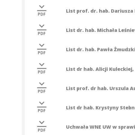
List prof. dr. hab. Dariusz
PDF
List dr. hab. Michała Leśn
PDF
List dr. hab. Pawła Żmudzk
PDF
List dr hab. Alicji Kuleckiej
PDF
List prof. dr hab. Urszula 
PDF
List dr hab. Krystyny Stebn
PDF
Uchwała WNE UW w sprawi
PDF