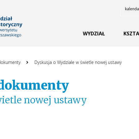
kalenda
YCZNY UNIWERSYTETU
WYDZIAŁ
KSZTA
 dokumenty
Dyskusja o Wydziale w świetle nowej ustawy
e dokumenty
ietle nowej ustawy