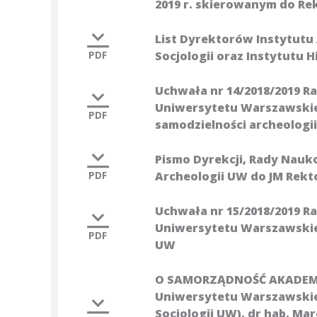
2019 r. skierowanym do Re
List Dyrektorów Instytutu A
PDF
Socjologii oraz Instytutu 
Uchwała nr 14/2018/2019 R
Uniwersytetu Warszawskieg
PDF
samodzielności archeologi
Pismo Dyrekcji, Rady Nauk
PDF
Archeologii UW do JM Rekt
Uchwała nr 15/2018/2019 R
Uniwersytetu Warszawskiego
PDF
UW
O SAMORZĄDNOŚĆ AKADEMIC
Uniwersytetu Warszawskieg
Socjologii UW), dr hab. M