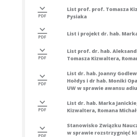
List prof. prof. Tomasza K
PDF
Pysiaka
List i projekt dr. hab. Ma
PDF
List prof. dr. hab. Aleksan
PDF
Tomasza Kizwaltera, Roman
List dr. hab. Joanny Godle
Hołdys i dr hab. Moniki Opa
PDF
UW w sprawie awansu adiun
List dr. hab. Marka Janicki
PDF
Kizwaltera, Romana Michał
Stanowisko Związku Naucz
w sprawie rozstrzygnięć 
PDF