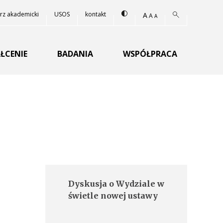
Zmień kontrast strony
Szukaj:
rz akademicki
USOS
kontakt
Powiększ rozmiar czcio
A
Przywróć domyślny rozmi
A
Zmniejsz rozmiar czcionki
A
 WARSZAWSKIEGO
Szukaj
ŁCENIE
BADANIA
WSPÓŁPRACA
Inne podstrony
Dyskusja o Wydziale w
świetle nowej ustawy