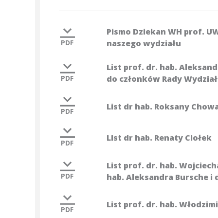
Pismo Dziekan WH prof. UW
PDF
naszego wydziału
List prof. dr. hab. Aleksa
PDF
do członków Rady Wydzia
List dr hab. Roksany Chow
PDF
List dr hab. Renaty Ciołek
PDF
List prof. dr. hab. Wojciec
PDF
hab. Aleksandra Bursche i
List prof. dr. hab. Włodzim
PDF