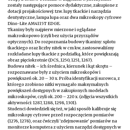
zostały następujące pomoce dydaktyczne, zakupione z
dotacji projakościowej: tzw. lupy tkackie i narzędzia
dentystyczne, lampa lupa oraz dwa mikroskopy cyfrowe
Dino-Lite AM4115T EDGE.
Tkaniny były najpierw mierzone i oglądane
makroskopowo (czyli bez użycia przyrządów
optycznych). Do rozpoznania budowy tkaniny: splotu
tkackiego oraz liczby nitek w cm kw, zastosowaliśmy
rozkładane lupy tkackie z podziałką, które powiększają
obraz pięciokrotnie (DCS_1250, 1251, 1267).
Budowa nitek – ich średnica, kierunek i kąt skrętu –
rozpoznawane były z użyciem mikroskopów i
powiększeń ok. 20 – 30 x. Próba identyfikacji surowca, z
którego zrobiono nitki wymagało maksymalnych
powiększeń dostępnych w zakupionych modelach
mikroskopów, czyli ok. 200 – 220 x. (zdjęcia wszystkich
aktywności: 1287, 1288, 1298, 1301).
Studenci dowiedzieli się też, w jaki sposób kalibruje się
mikroskopy cyfrowe przed rozpoczęciem pomiarów
(1276, 1278), oraz ćwiczyli ‘zdejmowanie’ pomiarów na
monitorze komputera z użyciem narzędzi dostępnych w