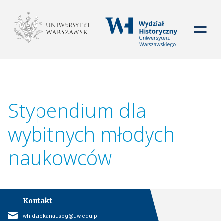
WYDZIAŁ HISTORYCZ
Stypendium dla
wybitnych młodych
naukowców
Kontakt
E-mail
wh.dziekanat.sog@uw.edu.pl