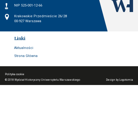
NIP
NIP 525-001-12-66
Wydział
Adres
Krakowskie Przedmieście 26/28
00-927 Warszawa
Linki
Aktualności
Strona Główna
Polityka cookie
© 2018
Wydział Historyczny Uniwersytetu Warszawskiego
Design by Logotomia