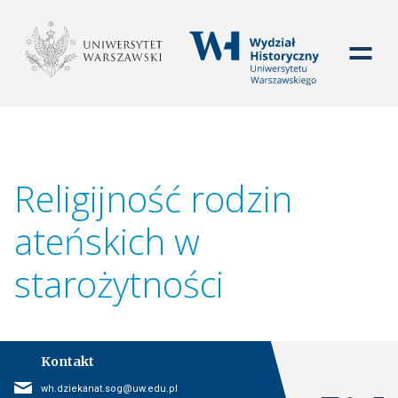
WYDZIAŁ HISTORYCZ
Religijność rodzin
ateńskich w
starożytności
Kontakt
E-mail
wh.dziekanat.sog@uw.edu.pl