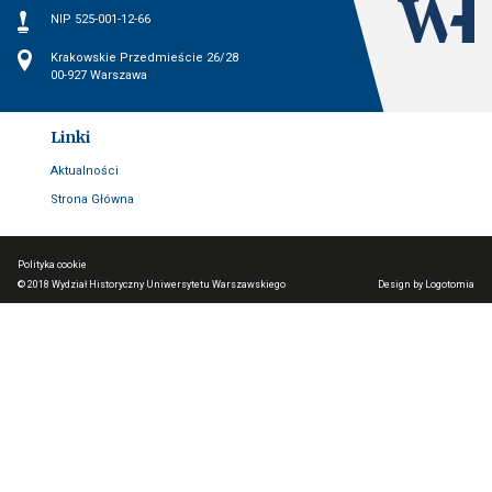
NIP
NIP 525-001-12-66
Wydział
Adres
Krakowskie Przedmieście 26/28
00-927 Warszawa
Linki
Aktualności
Strona Główna
Polityka cookie
© 2018
Wydział Historyczny Uniwersytetu Warszawskiego
Design by Logotomia