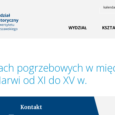
kalenda
YCZNY UNIWERSYTETU
WYDZIAŁ
KSZTA
jach pogrzebowych w mię
arwi od XI do XV w.
Kontakt
iego