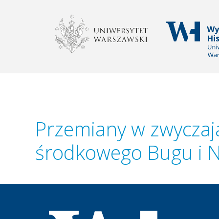
WYDZIAŁ HISTOR
Przemiany w zwycza
środkowego Bugu i N
Wydział Historyczny Uniwersytetu Warszawsk