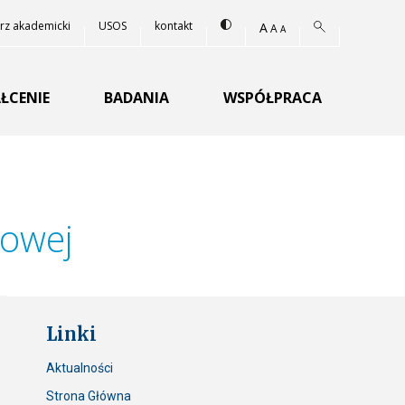
Zmień kontrast strony
Szukaj:
rz akademicki
USOS
kontakt
Powiększ rozmiar czcio
A
Przywróć domyślny rozmi
A
Zmniejsz rozmiar czcionki
A
 WARSZAWSKIEGO
Szukaj
ŁCENIE
BADANIA
WSPÓŁPRACA
kowej
Linki
Aktualności
Strona Główna