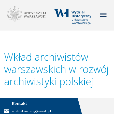
WYDZIAŁ HISTORYCZ
Wkład archiwistów
warszawskich w rozwój
archiwistyki polskiej
Kontakt
E-mail
wh.dziekanat.sog@uw.edu.pl