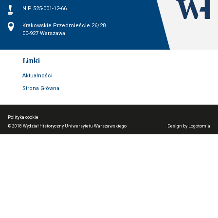
NIP
NIP 525-001-12-66
Wydział
Adres
Krakowskie Przedmieście 26/28
00-927 Warszawa
Linki
Aktualności
Strona Główna
Polityka cookie
© 2018
Wydział Historyczny Uniwersytetu Warszawskiego
Design by Logotomia