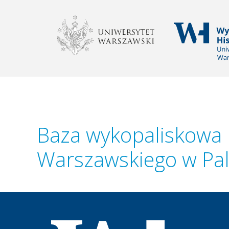
WYDZIAŁ HISTOR
Baza wykopaliskowa I
Warszawskiego w Pala
Wydział Historyczny Uniwersytetu Warszawsk