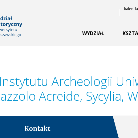
kalenda
YCZNY UNIWERSYTETU
WYDZIAŁ
KSZTA
nstytutu Archeologii Uni
zzolo Acreide, Sycylia, 
Kontakt
iego